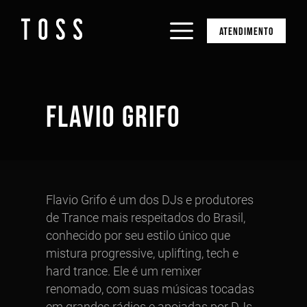
ATENDIMENTO
FLAVIO GRIFO
Flavio Grifo é um dos DJs e produtores
de Trance mais respeitados do Brasil,
conhecido por seu estilo único que
mistura progressive, uplifting, tech e
hard trance. Ele é um remixer
renomado, com suas músicas tocadas
em grandes rádios e apoiadas por DJs