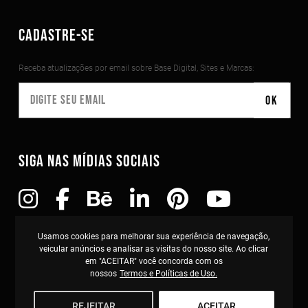
CADASTRE-SE
Receba atualizações por email sobre Base Digital, Sites e Marcas:
SIGA NAS MÍDIAS SOCIAIS
Copyright©2010-2026 Todos os direitos reservados
Usamos cookies para melhorar sua experiência de navegação,
TOSS Studio . Curitiba-PR . CNPJ: 11.432.963/0001-80
veicular anúncios e analisar as visitas do nosso site. Ao clicar
em "ACEITAR" você concorda com os
nossos
Termos e Políticas de Uso.
REJEITAR
ACEITAR