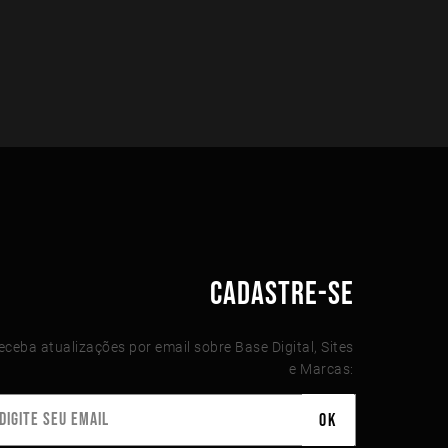
CADASTRE-SE
eceba atualizações por email sobre Base Digital, Sites
e Marcas: