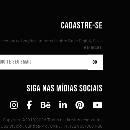
CADASTRE-SE
eceba atualizações por email sobre Base Digital, Sites
e Marcas:
SIGA NAS MÍDIAS SOCIAIS
Copyright©2010-2026 Todos os direitos reservados
TOSS Studio . Curitiba-PR . CNPJ: 11.432.963/0001-80