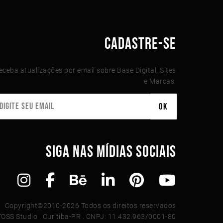
CADASTRE-SE
eceba atualizações por email sobre Base Digital, Sites
e Marcas:
SIGA NAS MÍDIAS SOCIAIS
Copyright©2010-2026 Todos os direitos reservados
TOSS Studio . Curitiba-PR . CNPJ: 11.432.963/0001-80