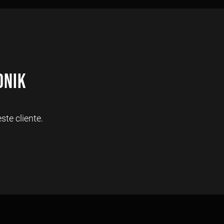
onik
te cliente.