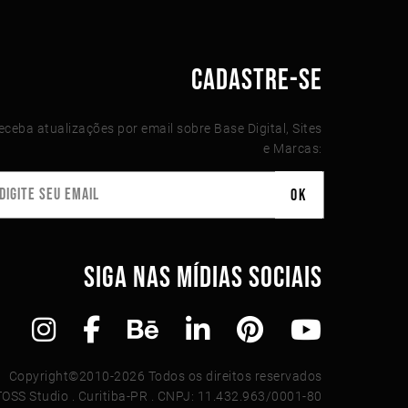
CADASTRE-SE
eceba atualizações por email sobre Base Digital, Sites
e Marcas:
SIGA NAS MÍDIAS SOCIAIS
Copyright©2010-2026 Todos os direitos reservados
TOSS Studio . Curitiba-PR . CNPJ: 11.432.963/0001-80