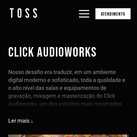
ATENDIMENTO
CLICK AUDIOWORKS
Nosso desafio era traduzir, em um ambiente
digital moderno e sofisticado, toda a qualidade e
o alto nível das salas e equipamentos de
gravação, mixagem e masterização do Click
Audioworks, um dos estúdios mais renomados
do país, localizado em Curitiba.
Ler mais
Para isso, desenvolvemos um site responsivo e
multipages, com uma navegação fluida e um