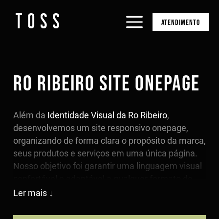
ATENDIMENTO
RO RIBEIRO SITE ONEPAGE
Além da
Identidade Visual da Ro Ribeiro
,
desenvolvemos um site responsivo onepage,
organizando de forma clara o propósito da marca,
seus produtos e serviços em uma única página.
Nosso objetivo foi garantir uma linguagem visual
confortável e adaptável a qualquer formato de
mídia, seja em dispositivos móveis, desktops ou
Ler mais
smart TVs.