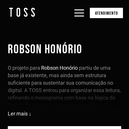
ATENDIMENTO
ROBSON HONÓRIO
O projeto para
Robson Honório
partiu de uma
base já existente, mas ainda sem estrutura
suficiente para sustentar sua comunicação no
digital. A TOSS entrou para organizar essa leitura,
refinando o monograma com base na lógica do
funil de forma sutil, sem recorrer ao óbvio. O
símbolo passa a sugerir fluxo e direcionamento,
Ler mais
refletindo o que ele realmente faz: conduzir
pessoas dentro de um processo até a conversão,