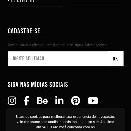
PORTFOLIO
CADASTRE-SE
Receba atualizações por email sobre Base Digital, Sites e Marcas:
SIGA NAS MÍDIAS SOCIAIS
Copyright©2010-2026 Todos os direitos reservados
Usamos cookies para melhorar sua experiência de navegação,
TOSS Studio . Curitiba-PR . CNPJ: 11.432.963/0001-80
veicular anúncios e analisar as visitas do nosso site. Ao clicar
em "ACEITAR" você concorda com os