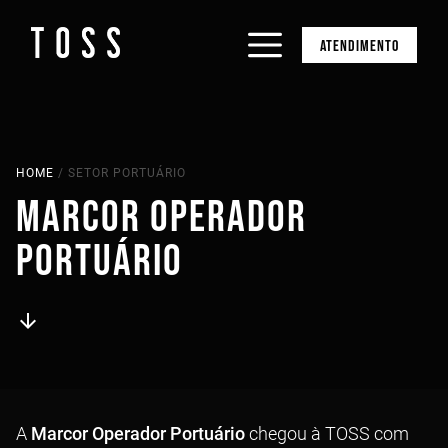
ATENDIMENTO
HOME
/
SETOR PORTUÁRIO
MARCOR OPERADOR
PORTUÁRIO
arrow_downward
A
Marcor Operador Portuário
chegou à TOSS com