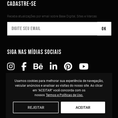
CADASTRE-SE
Receba atualizações por email sobre Base Digital, Sites e Marcas:
SIGA NAS MÍDIAS SOCIAIS
Copyright©2010-2026 Todos os direitos reservados
Usamos cookies para melhorar sua experiência de navegação,
TOSS Studio . Curitiba-PR . CNPJ: 11.432.963/0001-80
veicular anúncios e analisar as visitas do nosso site. Ao clicar
em "ACEITAR" você concorda com os
nossos
Termos e Políticas de Uso.
REJEITAR
ACEITAR