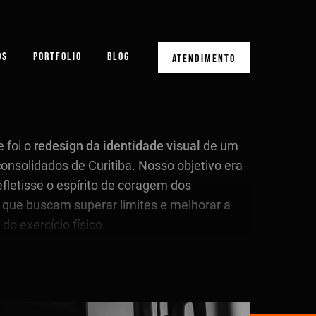
OS
PORTFOLIO
BLOG
ATENDIMENTO
 foi o
redesign da identidade visual
de um
onsolidados de Curitiba. Nosso objetivo era
efletisse o espírito de coragem dos
que buscam superar limites e melhorar a
do exercício físico.
E (FOR BRAVE)
, ou “para os corajosos”,
cado a indivíduos prontos para enfrentar
 metas. Optamos por substituir “for” por “4”,