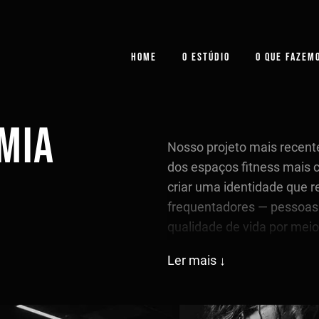
HOME
O ESTÚDIO
O QUE FAZEM
MIA
Nosso projeto mais recente
dos espaços fitness mais c
criar uma identidade que r
frequentadores — pessoas 
qualidade de vida por meio 
Conceito da Marca
4BRAV
Ler mais
representa um espaço dedi
desafios e conquistar novas