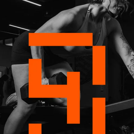
utilizando uma sonoridade s
inspirado no
leetspeak
, é
redes sociais, que traz à
conectado ao universo digi