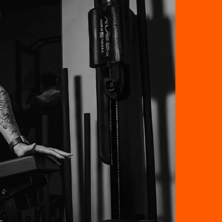
imilar em inglês. Esse recurso linguístico,
 uma forma de escrita abreviada popular em
 marca um tom moderno, acessível e
tal.