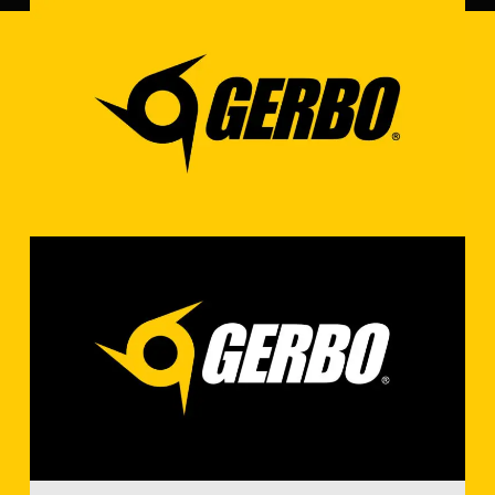
institucional. Mais do que criar elementos visuais,
o objetivo foi organizar a base da comunicação
para fortalecer percepção, reconhecimento e
confiança de mercado.
Para garantir consistência real no uso da
identidade, o projeto também incluiu o Guia de
Aplicação da Marca, reunindo diretrizes práticas
para diferentes contextos e materiais. Essa etapa
foi fundamental para evitar desalinhamento
visual e proteger a marca em sua expansão,
assegurando que cada aplicação reforçasse sua
autoridade com clareza e padrão. O resultado foi
uma estrutura de marca pensada não apenas
para parecer profissional, mas para sustentar
comunicação com mais organização, força e
continuidade.