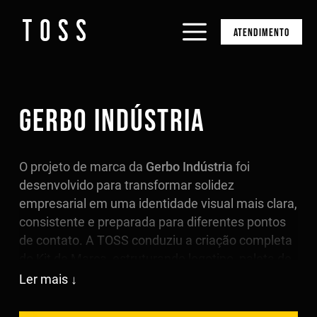
ATENDIMENTO
GERBO INDÚSTRIA
O projeto de marca da
Gerbo Indústria
foi
desenvolvido para transformar solidez
empresarial em uma identidade visual mais clara,
consistente e preparada para diferentes pontos
de contato. A TOSS conduziu a criação completa
do Kit de Marca, estruturando logotipo, paleta de
cores, tipografia e aplicações estratégicas
Ler mais
capazes de traduzir a essência da empresa com
mais profissionalismo, coerência e presença