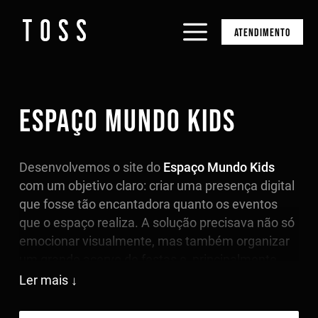
ATENDIMENTO
ESPAÇO MUNDO KIDS
Desenvolvemos o site do
Espaço Mundo Kids
com um objetivo claro: criar uma presença digital
que fosse tão encantadora quanto os eventos
que o espaço realiza. A solução precisava não só
emocionar visualmente, mas também organizar
um grande acervo de festas e, principalmente,
gerar
leads qualificados
, mesmo em um
Ler mais
mercado onde o WhatsApp é o principal canal de
contato.