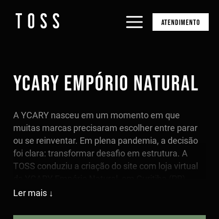
ATENDIMENTO
YCARY EMPÓRIO NATURAL
A YCARY nasceu em um momento em que
muitas marcas precisaram escolher entre parar
ou se reinventar. Em plena pandemia, a decisão
foi clara: transformar desafio em estrutura. A
TOSS conduziu a criação do site com loja virtual
da YCARY Empório Natural, em Curitiba (PR),
organizando sua base digital para que a marca
Ler mais
pudesse vender, comunicar propósito e crescer
com coerência. Mais do que lançar um e-