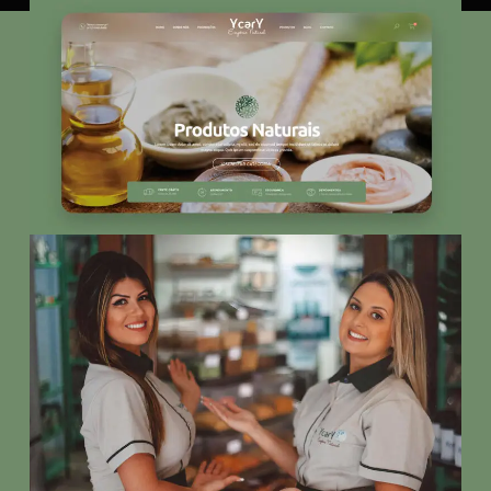
commerce, o projeto ajudou a construir uma casa
digital capaz de sustentar uma operação real,
conectando presença online, posicionamento e
expansão. O digital veio primeiro, mas nunca foi
separado do físico. Foi base.
Com essência sustentável, foco em qualidade de
vida e compromisso com escolhas mais
conscientes, a YCARY representa uma nova
geração de empreendedoras que entenderam
cedo que presença digital não é apenas vitrine,
mas estrutura. O projeto desenvolvido pela TOSS
traduziu esse posicionamento em uma
experiência funcional, estratégica e alinhada à
proposta da marca, valorizando seus diferenciais,
sua identidade natural e sua visão de impacto.
Porque quando a comunicação é clara e a base é