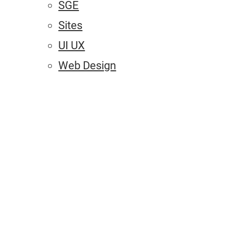
SGE
Sites
UI UX
Web Design